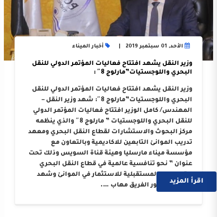
الأحد, 01 سبتمبر 2019
أخبار الميناء
وزير النقل يشهد افتتاح فعاليات المؤتمر الدولي للنقل
البحري واللوجستيات”مارلوج 8″ :
وزير النقل يشهد افتتاح فعاليات المؤتمر الدولي للنقل
البحري واللوجستيات”مارلوج 8″: شهد وزير النقل –
المهندس/ كامل الوزير افتتاح فعاليات المؤتمر الدولي
للنقل البحري واللوجستيات ” مارلوج 8″ والذي ينظمه
مركز البحوث والاستشارات لقطاع النقل البحري ومعهد
تدريب الموانئ التابعين للاكاديمية وبالتعاون مع
مؤسسة ميناء مارسليا وهيئة قناة السويس وذلك تحت
عنوان ” نحو تنافسية عالمية في قطاع النقل البحري
التوجيهات المستقبلية للاستثمار في الموانئ وشهد
اقرأ المزيد
المؤتمر حضور الفريق مهاب ….