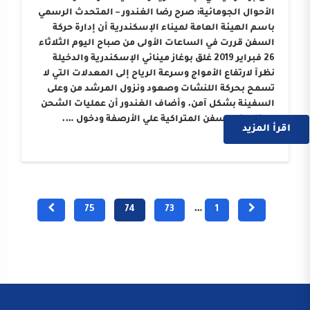
الأحوال الجومائية: صرح رضا الغندور – المتحدث الرسمي
باسم الهيئة العامة لميناء الإسكندرية أن إدارة حركة
السفن قررت في الساعات الأولى من صباح اليوم الثلاثاء
26 فبراير 2019 غلق بوغاز مينائي الإسكندرية والدخيلة
نظرآ لارتفاع الأمواج وسرعة الرياح إلى المعدلات التي لا
تسمح بحركة اللنشات وصعود ونزول المرشد من وعلى
السفينة بشكل آمن. وأضاف الغندور أن عمليات الشحن
والتفريغ بالسفن المتراكية علي الأرصفة ودخول ….
اقرأ المزيد
75
74
73
…
1