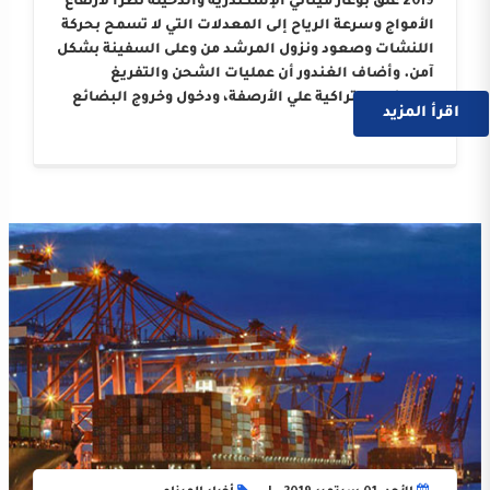
2019 غلق بوغاز مينائي الإسكندرية والدخيلة نظرآ لارتفاع
الأمواج وسرعة الرياح إلى المعدلات التي لا تسمح بحركة
اللنشات وصعود ونزول المرشد من وعلى السفينة بشكل
آمن. وأضاف الغندور أن عمليات الشحن والتفريغ
بالسفن المتراكية علي الأرصفة، ودخول وخروج البضائع
اقرأ المزيد
….