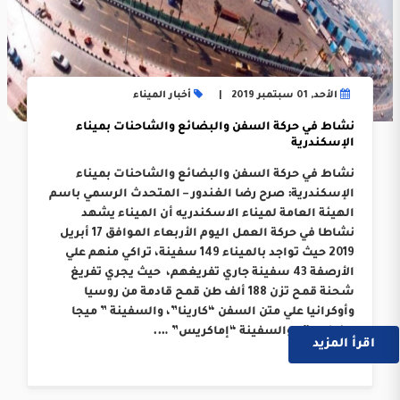
الأحد, 01 سبتمبر 2019
أخبار الميناء
نشاط في حركة السفن والبضائع والشاحنات بميناء
الإسكندرية
نشاط في حركة السفن والبضائع والشاحنات بميناء
الإسكندرية: صرح رضا الغندور – المتحدث الرسمي باسم
الهيئة العامة لميناء الاسكندريه أن الميناء يشهد
نشاطا في حركة العمل اليوم الأربعاء الموافق 17 أبريل
2019 حيث تواجد بالميناء 149 سفينة، تراكي منهم علي
الأرصفة 43 سفينة جاري تفريغهم، حيث يجري تفريغ
شحنة قمح تزن 188 ألف طن قمح قادمة من روسيا
وأوكرانيا علي متن السفن “كارينا”، والسفينة ” ميجا
بينيفيت” ، والسفينة “إماكريس” ….
اقرأ المزيد