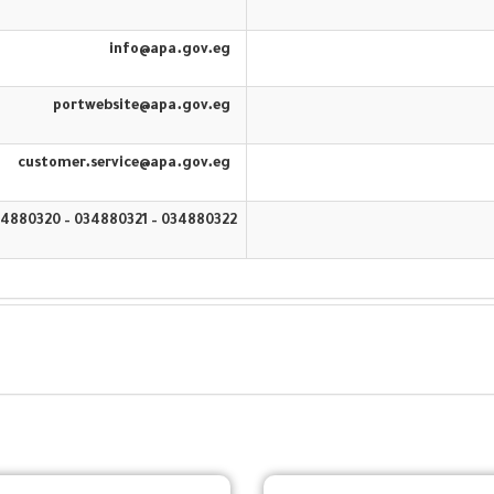
info@apa.gov.eg
portwebsite@apa.gov.eg
customer.service@apa.gov.eg
034880322 – 034880321 – 034880320 – 16583