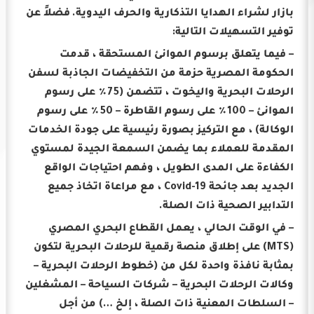
بازار لشراء الهدايا التذكارية والحرف اليدوية.
فضلاً عن
توفير التسهيلات التالية:
– فيما يتعلق برسوم الموانئ المستحقة ، قدمت
الحكومة المصرية حزمة من التخفيضات الجاذبة لسفن
الرحلات البحرية واليخوت ، تتضمن (75٪ على رسوم
الموانئ – 100٪ على رسوم القاطرة – 50٪ على رسوم
الوكالة) ، مع التركيز بصورة رئيسية على جودة الخدمات
المقدمة للعملاء بما يضمن السمعة الجيدة لمستوي
الكفاءة على المدى الطويل ، وفهم احتياجات الواقع
الجديد بعد جائحة Covid-19 ، مع مراعاة اتخاذ جميع
التدابير الصحية ذات الصلة.
– في الوقت الحالي ، يعمل القطاع البحري المصري
(MTS) على إطلاق منصة رقمية للرحلات البحرية لتكون
بمثابة نافذة واحدة لكل من (خطوط الرحلات البحرية –
وكالات الرحلات البحرية – شركات السياحة – المشغلين
– السلطات المعنية ذات الصلة ، إلخ …) من أجل