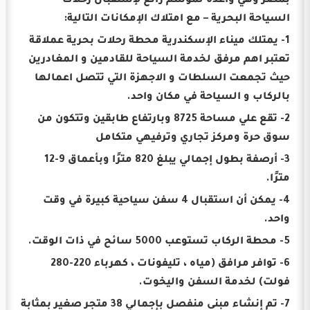
بمصر وهي واعدة لموسم رائع لإستقبال رحلات
السياحة البحرية – مع امتلاك الإمكانات التالية:
1- يمتلك ميناء الإسكندرية محطة رحلات بحرية عملاقة
تعتبر اهم مرفق لخدمة السياحة للقادمين و المغادرين
حيث تجمعت السلطات و الاجهزة التي تتصل اعمالها
بالركاب و السياحة في مكان واحد.
2- تقع علي مساحة 8725 وبارتفاع طابقين وتتكون من
سوق حرة ومركز تجاري وترفيهي متكامل
3- أرصفة بطول إجمالي يبلغ 820 مترًا وبأعماق 9-12
مترًا.
4- يمكن أن استقبال 4 سفن سياحية كبيرة في وقت
واحد.
5- محطة الركاب تستوعب 5000 سائح في ذات الوقت.
6- توافر مرافق (مياه ، تليفونات ، كهرباء 220-280
فولت) لخدمة السفن واليخوت.
7- تم إنشاء مبنى منفصل بإجمالي 38 متجر صغير بمثابة