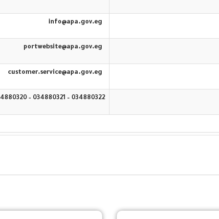
info@apa.gov.eg
portwebsite@apa.gov.eg
customer.service@apa.gov.eg
034880322 – 034880321 – 034880320 – 16583