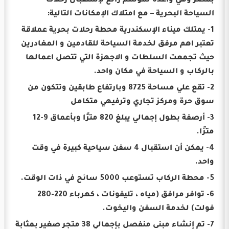
بمصر وهي واعدة لموسم رائع لإستقبال رحلات
السياحة البحرية – مع امتلاك الإمكانات التالية:
1- يمتلك ميناء الإسكندرية محطة رحلات بحرية عملاقة
تعتبر اهم مرفق لخدمة السياحة للقادمين و المغادرين
حيث تجمعت السلطات و الاجهزة التي تتصل اعمالها
بالركاب و السياحة في مكان واحد.
2- تقع علي مساحة 8725 وبارتفاع طابقين وتتكون من
سوق حرة ومركز تجاري وترفيهي متكامل
3- أرصفة بطول إجمالي يبلغ 820 مترًا وبأعماق 9-12
مترًا.
4- يمكن أن استقبال 4 سفن سياحية كبيرة في وقت
واحد.
5- محطة الركاب تستوعب 5000 سائح في ذات الوقت.
6- توافر مرافق (مياه ، تليفونات ، كهرباء 220-280
فولت) لخدمة السفن واليخوت.
7- تم إنشاء مبنى منفصل بإجمالي 38 متجر صغير بمثابة