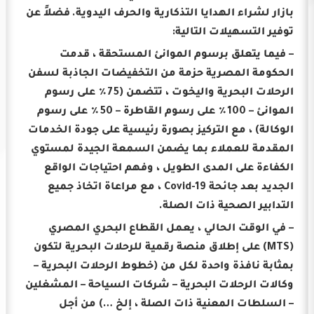
بازار لشراء الهدايا التذكارية والحرف اليدوية.
فضلاً عن
توفير التسهيلات التالية:
– فيما يتعلق برسوم الموانئ المستحقة ، قدمت
الحكومة المصرية حزمة من التخفيضات الجاذبة لسفن
الرحلات البحرية واليخوت ، تتضمن (75٪ على رسوم
الموانئ – 100٪ على رسوم القاطرة – 50٪ على رسوم
الوكالة) ، مع التركيز بصورة رئيسية على جودة الخدمات
المقدمة للعملاء بما يضمن السمعة الجيدة لمستوي
الكفاءة على المدى الطويل ، وفهم احتياجات الواقع
الجديد بعد جائحة Covid-19 ، مع مراعاة اتخاذ جميع
التدابير الصحية ذات الصلة.
– في الوقت الحالي ، يعمل القطاع البحري المصري
(MTS) على إطلاق منصة رقمية للرحلات البحرية لتكون
بمثابة نافذة واحدة لكل من (خطوط الرحلات البحرية –
وكالات الرحلات البحرية – شركات السياحة – المشغلين
– السلطات المعنية ذات الصلة ، إلخ …) من أجل