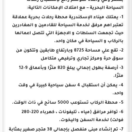
بمصر وهي واعدة لموسم رائع لإستقبال رحلات
السياحة البحرية – مع امتلاك الإمكانات التالية:
1- يمتلك ميناء الإسكندرية محطة رحلات بحرية عملاقة
تعتبر اهم مرفق لخدمة السياحة للقادمين و المغادرين
حيث تجمعت السلطات و الاجهزة التي تتصل اعمالها
بالركاب و السياحة في مكان واحد.
2- تقع علي مساحة 8725 وبارتفاع طابقين وتتكون من
سوق حرة ومركز تجاري وترفيهي متكامل
3- أرصفة بطول إجمالي يبلغ 820 مترًا وبأعماق 9-12
مترًا.
4- يمكن أن استقبال 4 سفن سياحية كبيرة في وقت
واحد.
5- محطة الركاب تستوعب 5000 سائح في ذات الوقت.
6- توافر مرافق (مياه ، تليفونات ، كهرباء 220-280
فولت) لخدمة السفن واليخوت.
7- تم إنشاء مبنى منفصل بإجمالي 38 متجر صغير بمثابة