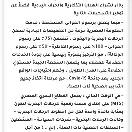
بازار لشراء الهدايا التذكارية والحرف اليدوية.
فضلاً عن
توفير التسهيلات التالية:
– فيما يتعلق برسوم الموانئ المستحقة ، قدمت
الحكومة المصرية حزمة من التخفيضات الجاذبة لسفن
الرحلات البحرية واليخوت ، تتضمن (75٪ على رسوم
الموانئ – 100٪ على رسوم القاطرة – 50٪ على رسوم
الوكالة) ، مع التركيز بصورة رئيسية على جودة الخدمات
المقدمة للعملاء بما يضمن السمعة الجيدة لمستوي
الكفاءة على المدى الطويل ، وفهم احتياجات الواقع
الجديد بعد جائحة Covid-19 ، مع مراعاة اتخاذ جميع
التدابير الصحية ذات الصلة.
– في الوقت الحالي ، يعمل القطاع البحري المصري
(MTS) على إطلاق منصة رقمية للرحلات البحرية لتكون
بمثابة نافذة واحدة لكل من (خطوط الرحلات البحرية –
وكالات الرحلات البحرية – شركات السياحة – المشغلين
– السلطات المعنية ذات الصلة ، إلخ …) من أجل