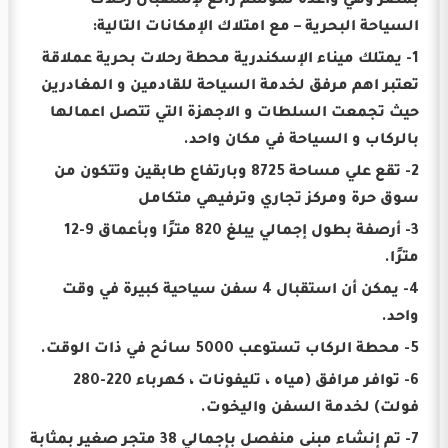
بمصر وهي واعدة لموسم رائع لإستقبال رحلات
السياحة البحرية – مع امتلاك الإمكانات التالية:
1- يمتلك ميناء الإسكندرية محطة رحلات بحرية عملاقة
تعتبر اهم مرفق لخدمة السياحة للقادمين و المغادرين
حيث تجمعت السلطات و الاجهزة التي تتصل اعمالها
بالركاب و السياحة في مكان واحد.
2- تقع علي مساحة 8725 وبارتفاع طابقين وتتكون من
سوق حرة ومركز تجاري وترفيهي متكامل
3- أرصفة بطول إجمالي يبلغ 820 مترًا وبأعماق 9-12
مترًا.
4- يمكن أن استقبال 4 سفن سياحية كبيرة في وقت
واحد.
5- محطة الركاب تستوعب 5000 سائح في ذات الوقت.
6- توافر مرافق (مياه ، تليفونات ، كهرباء 220-280
فولت) لخدمة السفن واليخوت.
7- تم إنشاء مبنى منفصل بإجمالي 38 متجر صغير بمثابة