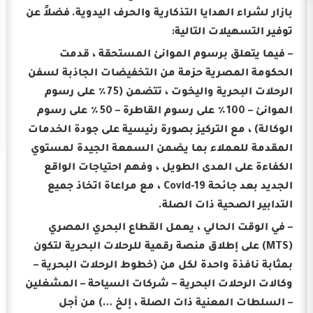
بازار لشراء الهدايا التذكارية والحرف اليدوية.
فضلاً عن
توفير التسهيلات التالية:
– فيما يتعلق برسوم الموانئ المستحقة ، قدمت
الحكومة المصرية حزمة من التخفيضات الجاذبة لسفن
الرحلات البحرية واليخوت ، تتضمن (75٪ على رسوم
الموانئ – 100٪ على رسوم القاطرة – 50٪ على رسوم
الوكالة) ، مع التركيز بصورة رئيسية على جودة الخدمات
المقدمة للعملاء بما يضمن السمعة الجيدة لمستوي
الكفاءة على المدى الطويل ، وفهم احتياجات الواقع
الجديد بعد جائحة Covid-19 ، مع مراعاة اتخاذ جميع
التدابير الصحية ذات الصلة.
– في الوقت الحالي ، يعمل القطاع البحري المصري
(MTS) على إطلاق منصة رقمية للرحلات البحرية لتكون
بمثابة نافذة واحدة لكل من (خطوط الرحلات البحرية –
وكالات الرحلات البحرية – شركات السياحة – المشغلين
– السلطات المعنية ذات الصلة ، إلخ …) من أجل