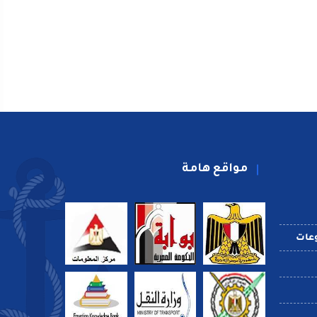
مواقع هامة
عات