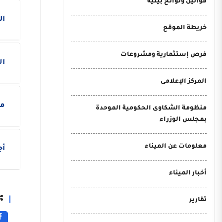
قوانين ولوائح بيئية
ال
خريطة الموقع
فرص إستثمارية ومشروعات
ال
المركز الإعلامى
م
منظومة الشكاوى الحكومية الموحدة
بمجلس الوزراء
معلومات عن الميناء
أج
أخبار الميناء
تقارير