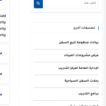
مو
Said
rity
تصنيفات أخرى
rity
rity
بيانات منظومة تتبع السفن
مو
عرض مشروعات الميناء
الإدارة العامة لمركز التدريب
مو
رحلات السفن السياحية
برامج التدريب
مو