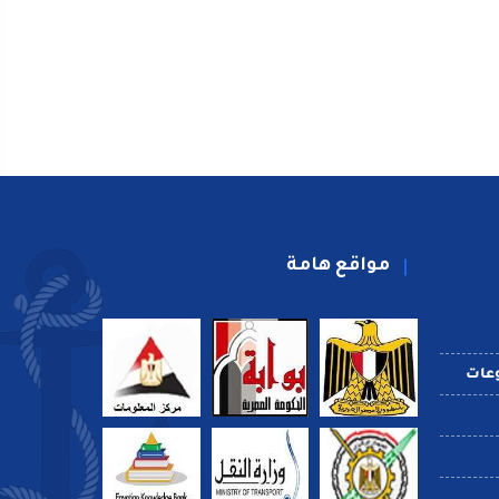
مواقع هامة
عات