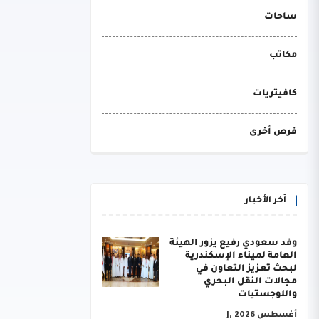
ساحات
مكاتب
كافيتريات
فرص أخرى
أخر الأخبار
وفد سعودي رفيع يزور الهيئة
العامة لميناء الإسكندرية
لبحث تعزيز التعاون في
مجالات النقل البحري
واللوجستيات
أغسطس J, 2026