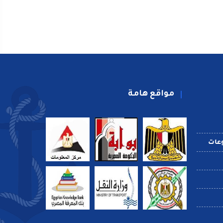
مواقع هامة
عات