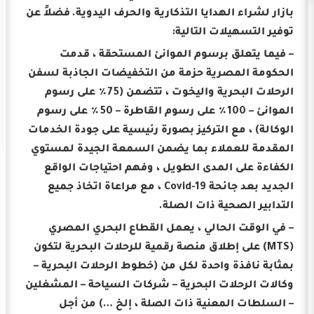
بازار لشراء الهدايا التذكارية والحرف اليدوية.
فضلاً عن
توفير التسهيلات التالية:
– فيما يتعلق برسوم الموانئ المستحقة ، قدمت
الحكومة المصرية حزمة من التخفيضات الجاذبة لسفن
الرحلات البحرية واليخوت ، تتضمن (75٪ على رسوم
الموانئ – 100٪ على رسوم القاطرة – 50٪ على رسوم
الوكالة) ، مع التركيز بصورة رئيسية على جودة الخدمات
المقدمة للعملاء بما يضمن السمعة الجيدة لمستوي
الكفاءة على المدى الطويل ، وفهم احتياجات الواقع
الجديد بعد جائحة Covid-19 ، مع مراعاة اتخاذ جميع
التدابير الصحية ذات الصلة.
– في الوقت الحالي ، يعمل القطاع البحري المصري
(MTS) على إطلاق منصة رقمية للرحلات البحرية لتكون
بمثابة نافذة واحدة لكل من (خطوط الرحلات البحرية –
وكالات الرحلات البحرية – شركات السياحة – المشغلين
– السلطات المعنية ذات الصلة ، إلخ …) من أجل