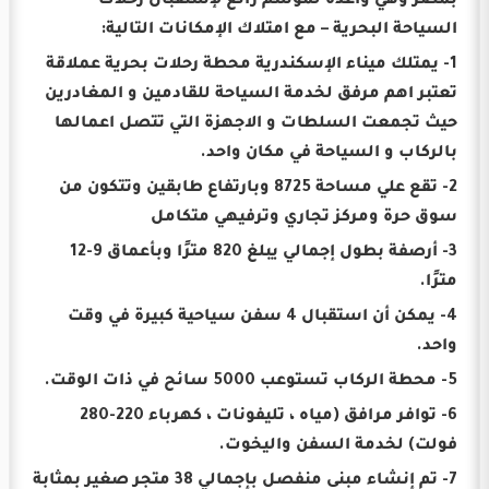
بمصر وهي واعدة لموسم رائع لإستقبال رحلات
السياحة البحرية – مع امتلاك الإمكانات التالية:
1- يمتلك ميناء الإسكندرية محطة رحلات بحرية عملاقة
تعتبر اهم مرفق لخدمة السياحة للقادمين و المغادرين
حيث تجمعت السلطات و الاجهزة التي تتصل اعمالها
بالركاب و السياحة في مكان واحد.
2- تقع علي مساحة 8725 وبارتفاع طابقين وتتكون من
سوق حرة ومركز تجاري وترفيهي متكامل
3- أرصفة بطول إجمالي يبلغ 820 مترًا وبأعماق 9-12
مترًا.
4- يمكن أن استقبال 4 سفن سياحية كبيرة في وقت
واحد.
5- محطة الركاب تستوعب 5000 سائح في ذات الوقت.
6- توافر مرافق (مياه ، تليفونات ، كهرباء 220-280
فولت) لخدمة السفن واليخوت.
7- تم إنشاء مبنى منفصل بإجمالي 38 متجر صغير بمثابة