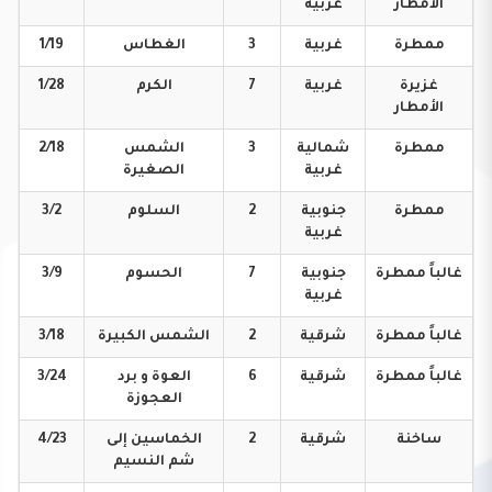
الأمطار
غربية
ممطرة
غربية
3
الغطاس
1/19
غزيرة
غربية
7
الكرم
1/28
الأمطار
ممطرة
شمالية
3
الشمس
2/18
غربية
الصغيرة
ممطرة
جنوبية
2
السلوم
3/2
غربية
غالباً
ممطرة
جنوبية
7
الحسوم
3/9
غربية
غالباً
ممطرة
شرقية
2
الشمس
الكبيرة
3/18
غالباً
ممطرة
شرقية
6
العوة و برد
3/24
العجوزة
ساخنة
شرقية
2
الخماسين إلى
4/23
شم النسيم