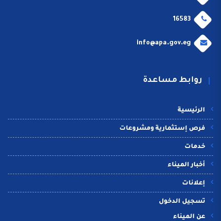
16583
info@apa.gov.eg
روابط مساعدة
الرئيسية
فرص إستثمارية ومشروعات
خدمات
أخبار الميناء
إعلانات
تسجيل الدخول
عن الميناء