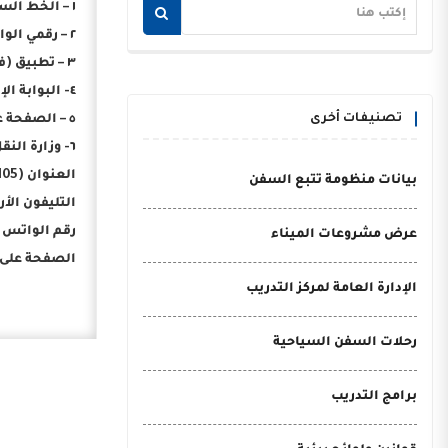
١ – الخط الساخن (16528).
٢ – رقمي الواتس أب (01555516528 – 01555525444) لاستقبال رسائل وشكاوى ومشاركات المواطنين لأماكن تراكم وتجمع القمامة والمخلفات.
٣ – تطبيق (في خدمتك).
٤- البوابة الإلكترونية لمنظومة الشكاوى الحكومية الموحدة (www.shakwa.eg.)
تصنيفات أخرى
٥ – الصفحة على الفيس بوك (الشكاوى الحكومية بمجلس الوزراء) على الرابط التالي (https://www.facebook.com/shakwa.egypt).
٦- وزارة النقل – الإدارة العامة لخدمة المواطنين:
العنوان (105 ش القصر العيني – وسط البلد – القاهرة).
بيانات منظومة تتبع السفن
التليفون الأرضي (8/02
رقم الواتس أب (992130
عرض مشروعات الميناء
الصفحة على الفيس بو
الإدارة العامة لمركز التدريب
رحلات السفن السياحية
برامج التدريب