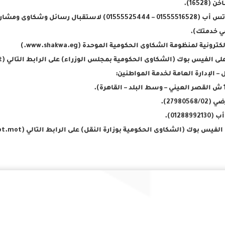
2798056).
01288).
ك (الشكاوى الحكومية بوزارة النقل) على الرابط التالي (https://www.facebook.com/shakwa.egypt.mot/)