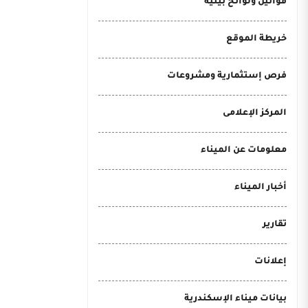
قوانين ولوائح بيئية
خريطة الموقع
فرص إستثمارية ومشروعات
المركز الإعلامى
معلومات عن الميناء
أخبار الميناء
تقارير
إعلانات
بيانات ميناء الإسكندرية