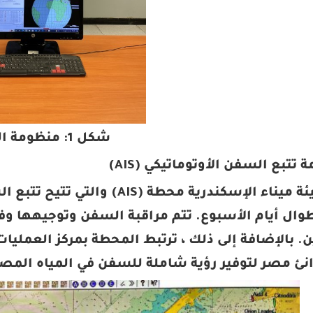
شكل 1: منظومة الـLRIT
تمتلك هيئة ميناء الإسكندرية م
وال أيام الأسبوع. تتم مراقبة السفن وتوجيهها وف
. بالإضافة إلى ذلك ، ترتبط المحطة بمركز العمليات
نئ مصر لتوفير رؤية شاملة للسفن في المياه المصر