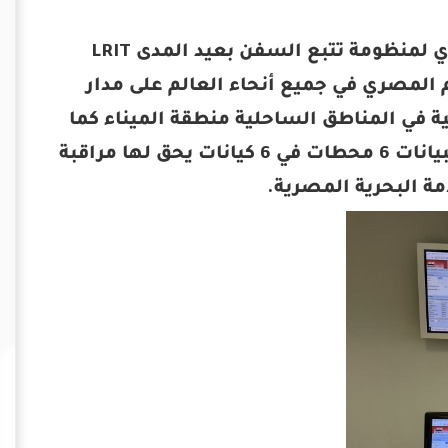
تستخدم هيئة ميناء الاسكندرية مركز البيانات الوطني المصري لمنظومة تتبع السفن بعيد المدى LRIT
 المصري في جميع أنحاء العالم على مدار
ية في المناطق الساحلية منطقة الميناء كما
أنها تسمح بالاستجابة لأي طلب استغاثة SAR. يغذي مركز البيانات 6 محطات في 6 كيانات يحق لها مراقبة
ة البحرية المصرية.