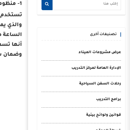
1- منظومة تتبع السفن بعيد المدى (LRIT)
والذي يم
الساعة طو
تصنيفات أخرى
عرض مشروعات الميناء
وضمان سل
الإدارة العامة لمركز التدريب
رحلات السفن السياحية
برامج التدريب
قوانين ولوائح بيئية