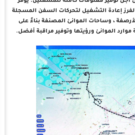
يئة ميناء الإسكندرية نظامًا يدمج أنظمة AIS و GIS من أجل توفير معلومات كاملة للمشغلين. يوفر
ية والفرز إعادة التشغيل لتحركات السفن المسجلة
يثة حول عمق الأرصفة ، وساحات الموانئ المصنفة بناءً على
 موارد الموانئ ورؤيتها وتوفير مراقبة أفضل.