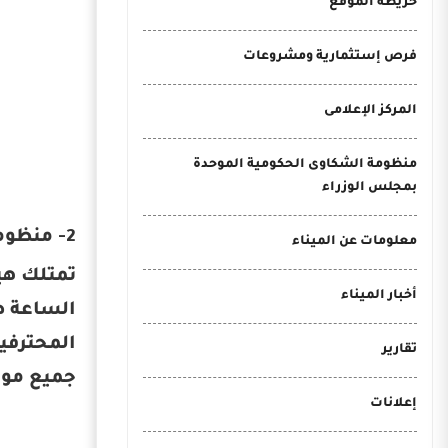
خريطة الموقع
فرص إستثمارية ومشروعات
المركز الإعلامى
منظومة الشكاوى الحكومية الموحدة
بمجلس الوزراء
2- منظومة تتبع السفن الأوتوماتيكي (AIS)
معلومات عن الميناء
أخبار الميناء
الساعة ط
المحترفين
تقارير
جميع موا
إعلانات