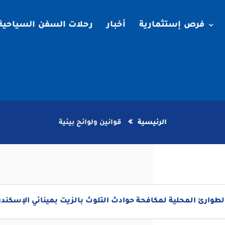
فرص إستثمارية
أخبار
رحلات السفن السياحية
الرئيسية
قوانين ولوائح بيئية
طوارئ المحلية لمكافحة حوادث التلوث بالزيت بمينائي الإسكندري