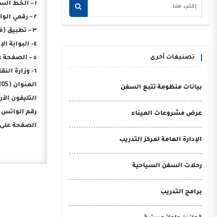
١ – الخط الساخن (16528).
٢ – رقمي الواتس أب (01555516528 – 01555525444) لاستقبال رسائل وشكاوى ومشاركات المواطنين لأماكن تراكم وتجمع القمامة والمخلفات.
٣ – تطبيق (في خدمتك).
٤- البوابة الإلكترونية لمنظومة الشكاوى الحكومية الموحدة (www.shakwa.eg.)
تصنيفات أخرى
٥ – الصفحة على الفيس بوك (الشكاوى الحكومية بمجلس الوزراء) على الرابط التالي (https://www.facebook.com/shakwa.egypt).
٦- وزارة النقل – الإدارة العامة لخدمة المواطنين:
العنوان (105 ش القصر العيني – وسط البلد – القاهرة).
بيانات منظومة تتبع السفن
التليفون الأرضي (8/02
رقم الواتس أب (992130
عرض مشروعات الميناء
الصفحة على الفيس بو
الإدارة العامة لمركز التدريب
رحلات السفن السياحية
برامج التدريب