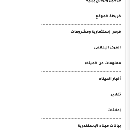
قوانين ولوائح بيئية
خريطة الموقع
فرص إستثمارية ومشروعات
المركز الإعلامى
معلومات عن الميناء
أخبار الميناء
تقارير
إعلانات
بيانات ميناء الإسكندرية