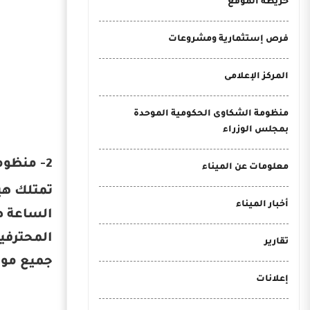
خريطة الموقع
فرص إستثمارية ومشروعات
المركز الإعلامى
منظومة الشكاوى الحكومية الموحدة
بمجلس الوزراء
2- منظومة تتبع السفن الأوتوماتيكي (AIS)
معلومات عن الميناء
أخبار الميناء
الساعة ط
المحترفين
تقارير
جميع موا
إعلانات