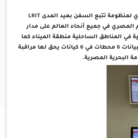
تستخدم هيئة ميناء الاسكندرية مركز البيانات الوطني المصري لمنظومة تتبع السفن بعيد المدى LRIT
 المصري في جميع أنحاء العالم على مدار
ية في المناطق الساحلية منطقة الميناء كما
أنها تسمح بالاستجابة لأي طلب استغاثة SAR. يغذي مركز البيانات 6 محطات في 6 كيانات يحق لها مراقبة
ة البحرية المصرية.