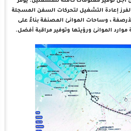
يئة ميناء الإسكندرية نظامًا يدمج أنظمة AIS و GIS من أجل توفير معلومات كاملة للمشغلين. يوفر
ية والفرز إعادة التشغيل لتحركات السفن المسجلة
يثة حول عمق الأرصفة ، وساحات الموانئ المصنفة بناءً على
 موارد الموانئ ورؤيتها وتوفير مراقبة أفضل.