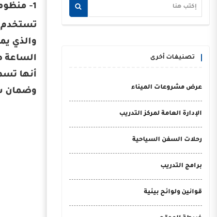
1- منظومة تتبع السفن بعيد المدى (LRIT)
والذي يم
الساعة طو
تصنيفات أخرى
عرض مشروعات الميناء
وضمان سل
الإدارة العامة لمركز التدريب
رحلات السفن السياحية
برامج التدريب
قوانين ولوائح بيئية