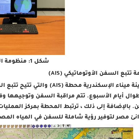
شكل 1: منظومة الـLRIT
تمتلك هيئة ميناء الإسكندرية م
وال أيام الأسبوع. تتم مراقبة السفن وتوجيهها وف
. بالإضافة إلى ذلك ، ترتبط المحطة بمركز العمليات
نئ مصر لتوفير رؤية شاملة للسفن في المياه المصر