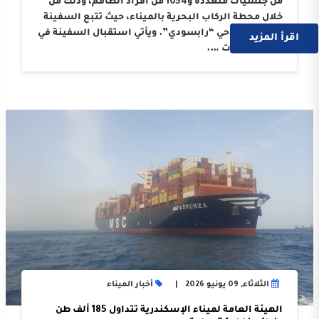
من جنسيات متعددة و1054 من أفراد الطاقم، وذلك من
خلال محطة الركاب البحرية بالميناء، حيث تتبع السفينة
الوكيل الملاحي “رابسودي”. ويأتي استقبال السفينة في
اقرأ المزيد
إطار النجاحات ….
الثلاثاء, 09 يونيو 2026
أخبار الميناء
الهيئة العامة لميناء الإسكندرية تتداول 185 ألف طن