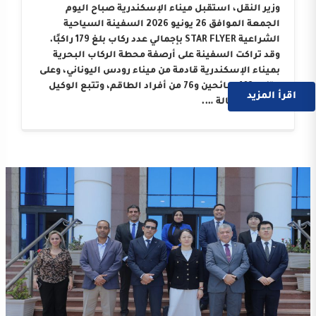
وزير النقل، استقبل ميناء الإسكندرية صباح اليوم
الجمعة الموافق 26 يونيو 2026 السفينة السياحية
الشراعية STAR FLYER بإجمالي عدد ركاب بلغ 179 راكبًا.
وقد تراكت السفينة على أرصفة محطة الركاب البحرية
بميناء الإسكندرية قادمة من ميناء رودس اليوناني، وعلى
متنها 103 سائحين و76 من أفراد الطاقم، وتتبع الوكيل
اقرأ المزيد
الملاحي “وكالة ….