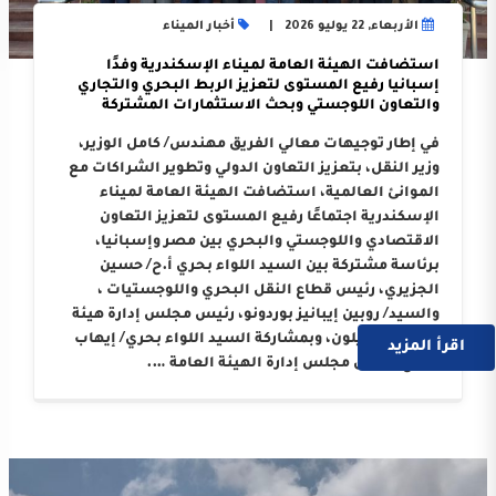
الأربعاء, 22 يوليو 2026
أخبار الميناء
استضافت الهيئة العامة لميناء الإسكندرية وفدًا
إسبانيا رفيع المستوى لتعزيز الربط البحري والتجاري
والتعاون اللوجستي وبحث الاستثمارات المشتركة
في إطار توجيهات معالي الفريق مهندس/ كامل الوزير،
وزير النقل، بتعزيز التعاون الدولي وتطوير الشراكات مع
الموانئ العالمية، استضافت الهيئة العامة لميناء
الإسكندرية اجتماعًا رفيع المستوى لتعزيز التعاون
الاقتصادي واللوجستي والبحري بين مصر وإسبانيا،
برئاسة مشتركة بين السيد اللواء بحري أ.ح/ حسين
الجزيري، رئيس قطاع النقل البحري واللوجستيات ،
والسيد/ روبين إيبانيز بوردونو، رئيس مجلس إدارة هيئة
ميناء كاستيلون، وبمشاركة السيد اللواء بحري/ إيهاب
اقرأ المزيد
صلاح، رئيس مجلس إدارة الهيئة العامة ….