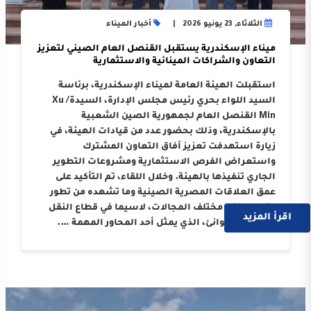
الثلاثاء, 23 يونيو 2026
أخبار الميناء
ميناء الإسكندرية يستقبل القنصل العام الصيني لتعزيز
التعاون والشراكات المينائية والاستثمارية
استقبلت الهيئة العامة لميناء الإسكندرية، برئاسة
السيد اللواء بحري رئيس مجلس الإدارة، السيدة/ Xu
Min القنصل العام لجمهورية الصين الشعبية
بالإسكندرية، وذلك بحضور عدد من قيادات الهيئة، في
زيارة استهدفت تعزيز آفاق التعاون المشترك
واستعراض الفرص الاستثمارية ومشروعات التطوير
الجاري تنفيذها بالهيئة. وخلال اللقاء، تم التأكيد على
عمق العلاقات المصرية الصينية وما تشهده من تطور
متواصل في مختلف المجالات، لاسيما في قطاع النقل
اقرأ المزيد
البحري والموانئ، الذي يمثل أحد المحاور المهمة ….