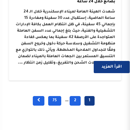
بضائع خلال 24 ساعة
شهدت الهيئة العامة لميناء الإسكندرية خلال الـ 24
ساعة الماضية، إستقبال عدد 30 سفينة ومغادرة 15
بإجمالي 45 سفينة، في ظل انتظام العمل بكافة الإدارات
التشغيلية والفنية، حيث بلغ إجمالي عدد السفن العاملة
المتواجدة على الأرصفة 42 سفينة بما يعكس كفاءة
منظومة التشغيل وسلاسة حركة دخول وخروج السفن
وفقًا للجداول الملاحية المخططة. ويأتي ذلك بالتوازي مع
التنسيق المستمر بين الجهات العاملة بالميناء لضمان
تسريع معدلات الشحن والتفريغ، وتقليل زمن انتظار ….
اقرأ المزيد
75
…
2
1