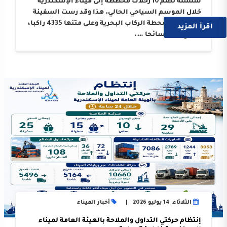
سلسلة تضم 10 رحلات مخططة إلى ميناء الإسكندرية
خلال الموسم السياحي الحالي. هذا وقد رست السفينة
على أرصفة محطة الركاب البحرية وعلى متنها 4335 راكبا،
اقرأ المزيد
بواقع 3214 سائحا ….
الثلاثاء, 14 يوليو 2026
أخبار الميناء
إنتظام حركتي التداول والملاحة بالهيئة العامة لميناء