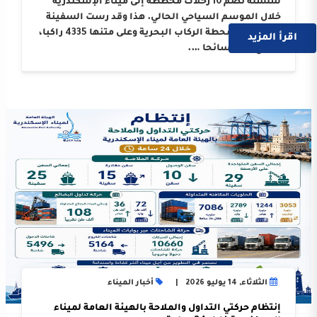
سلسلة تضم 10 رحلات مخططة إلى ميناء الإسكندرية
خلال الموسم السياحي الحالي. هذا وقد رست السفينة
على أرصفة محطة الركاب البحرية وعلى متنها 4335 راكبا،
اقرأ المزيد
بواقع 3214 سائحا ….
الثلاثاء, 14 يوليو 2026
أخبار الميناء
إنتظام حركتي التداول والملاحة بالهيئة العامة لميناء