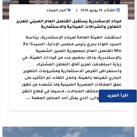
الثلاثاء, 23 يونيو 2026
أخبار الميناء
ميناء الإسكندرية يستقبل القنصل العام الصيني لتعزيز
التعاون والشراكات المينائية والاستثمارية
استقبلت الهيئة العامة لميناء الإسكندرية، برئاسة
السيد اللواء بحري رئيس مجلس الإدارة، السيدة/ Xu
Min القنصل العام لجمهورية الصين الشعبية
بالإسكندرية، وذلك بحضور عدد من قيادات الهيئة، في
زيارة استهدفت تعزيز آفاق التعاون المشترك
واستعراض الفرص الاستثمارية ومشروعات التطوير
الجاري تنفيذها بالهيئة. وخلال اللقاء، تم التأكيد على
عمق العلاقات المصرية الصينية وما تشهده من تطور
متواصل في مختلف المجالات، لاسيما في قطاع النقل
اقرأ المزيد
البحري والموانئ، الذي يمثل أحد المحاور المهمة ….