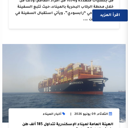
من جنسيات متعددة و1054 من أفراد الطاقم، وذلك من
خلال محطة الركاب البحرية بالميناء، حيث تتبع السفينة
الوكيل الملاحي “رابسودي”. ويأتي استقبال السفينة في
اقرأ المزيد
إطار النجاحات ….
الثلاثاء, 09 يونيو 2026
أخبار الميناء
الهيئة العامة لميناء الإسكندرية تتداول 185 ألف طن