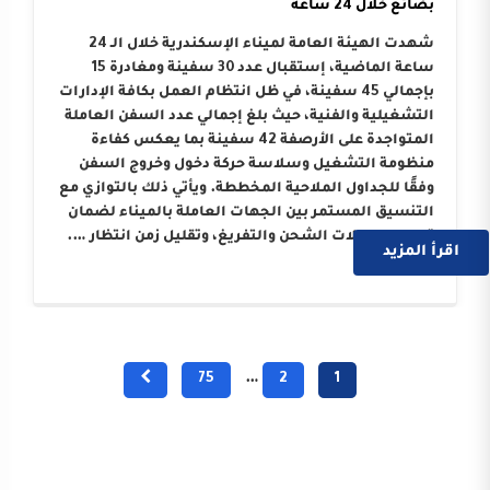
بضائع خلال 24 ساعة
شهدت الهيئة العامة لميناء الإسكندرية خلال الـ 24
ساعة الماضية، إستقبال عدد 30 سفينة ومغادرة 15
بإجمالي 45 سفينة، في ظل انتظام العمل بكافة الإدارات
التشغيلية والفنية، حيث بلغ إجمالي عدد السفن العاملة
المتواجدة على الأرصفة 42 سفينة بما يعكس كفاءة
منظومة التشغيل وسلاسة حركة دخول وخروج السفن
وفقًا للجداول الملاحية المخططة. ويأتي ذلك بالتوازي مع
التنسيق المستمر بين الجهات العاملة بالميناء لضمان
تسريع معدلات الشحن والتفريغ، وتقليل زمن انتظار ….
اقرأ المزيد
75
…
2
1