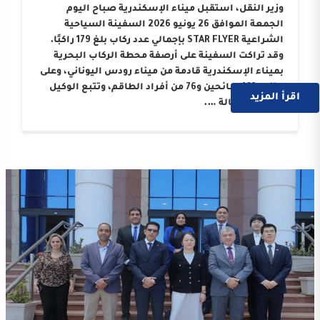
وزير النقل، استقبل ميناء الإسكندرية صباح اليوم
الجمعة الموافق 26 يونيو 2026 السفينة السياحية
الشراعية STAR FLYER بإجمالي عدد ركاب بلغ 179 راكبًا.
وقد تراكت السفينة على أرصفة محطة الركاب البحرية
بميناء الإسكندرية قادمة من ميناء رودس اليوناني، وعلى
متنها 103 سائحين و76 من أفراد الطاقم، وتتبع الوكيل
اقرأ المزيد
الملاحي “وكالة ….