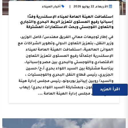
الأربعاء, 22 يوليو 2026
أخبار الميناء
استضافت الهيئة العامة لميناء الإسكندرية وفدًا
إسبانيا رفيع المستوى لتعزيز الربط البحري والتجاري
والتعاون اللوجستي وبحث الاستثمارات المشتركة
في إطار توجيهات معالي الفريق مهندس/ كامل الوزير،
وزير النقل، بتعزيز التعاون الدولي وتطوير الشراكات مع
الموانئ العالمية، استضافت الهيئة العامة لميناء
الإسكندرية اجتماعًا رفيع المستوى لتعزيز التعاون
الاقتصادي واللوجستي والبحري بين مصر وإسبانيا،
برئاسة مشتركة بين السيد اللواء بحري أ.ح/ حسين
الجزيري، رئيس قطاع النقل البحري واللوجستيات ،
والسيد/ روبين إيبانيز بوردونو، رئيس مجلس إدارة هيئة
ميناء كاستيلون، وبمشاركة السيد اللواء بحري/ إيهاب
اقرأ المزيد
صلاح، رئيس مجلس إدارة الهيئة العامة ….