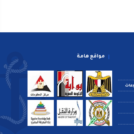
مواقع هامة
عات