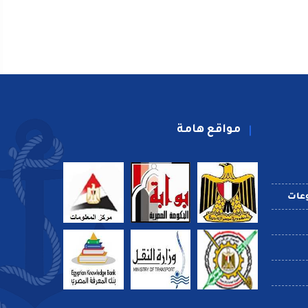
مواقع هامة
عات