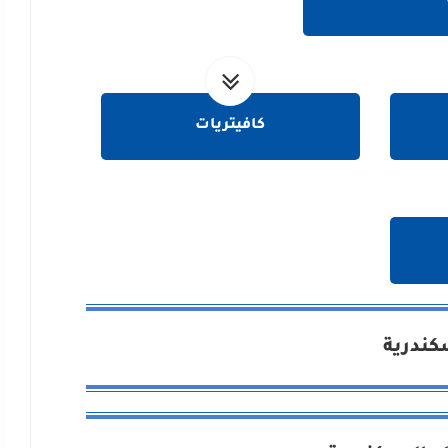
كافيتريات
سكندرية