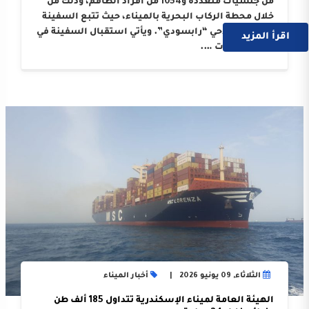
من جنسيات متعددة و1054 من أفراد الطاقم، وذلك من
خلال محطة الركاب البحرية بالميناء، حيث تتبع السفينة
الوكيل الملاحي “رابسودي”. ويأتي استقبال السفينة في
اقرأ المزيد
إطار النجاحات ….
الثلاثاء, 09 يونيو 2026
أخبار الميناء
الهيئة العامة لميناء الإسكندرية تتداول 185 ألف طن