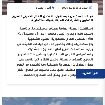
الثلاثاء, 23 يونيو 2026
أخبار الميناء
ميناء الإسكندرية يستقبل القنصل العام الصيني لتعزيز
التعاون والشراكات المينائية والاستثمارية
استقبلت الهيئة العامة لميناء الإسكندرية، برئاسة
السيد اللواء بحري رئيس مجلس الإدارة، السيدة/ Xu
Min القنصل العام لجمهورية الصين الشعبية
بالإسكندرية، وذلك بحضور عدد من قيادات الهيئة، في
زيارة استهدفت تعزيز آفاق التعاون المشترك
واستعراض الفرص الاستثمارية ومشروعات التطوير
الجاري تنفيذها بالهيئة. وخلال اللقاء، تم التأكيد على
عمق العلاقات المصرية الصينية وما تشهده من تطور
متواصل في مختلف المجالات، لاسيما في قطاع النقل
اقرأ المزيد
البحري والموانئ، الذي يمثل أحد المحاور المهمة ….