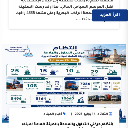
سلسلة تضم 10 رحلات مخططة إلى ميناء الإسكندرية
خلال الموسم السياحي الحالي. هذا وقد رست السفينة
على أرصفة محطة الركاب البحرية وعلى متنها 4335 راكبا،
اقرأ المزيد
بواقع 3214 سائحا ….
الثلاثاء, 14 يوليو 2026
أخبار الميناء
إنتظام حركتي التداول والملاحة بالهيئة العامة لميناء