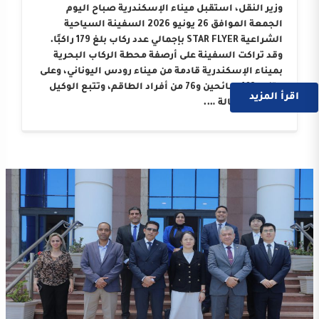
وزير النقل، استقبل ميناء الإسكندرية صباح اليوم
الجمعة الموافق 26 يونيو 2026 السفينة السياحية
الشراعية STAR FLYER بإجمالي عدد ركاب بلغ 179 راكبًا.
وقد تراكت السفينة على أرصفة محطة الركاب البحرية
بميناء الإسكندرية قادمة من ميناء رودس اليوناني، وعلى
متنها 103 سائحين و76 من أفراد الطاقم، وتتبع الوكيل
اقرأ المزيد
الملاحي “وكالة ….