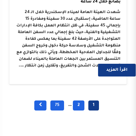
بضائع خلال 24 ساعة
شهدت الهيئة العامة لميناء الإسكندرية خلال الـ 24
ساعة الماضية، إستقبال عدد 30 سفينة ومغادرة 15
بإجمالي 45 سفينة، في ظل انتظام العمل بكافة الإدارات
التشغيلية والفنية، حيث بلغ إجمالي عدد السفن العاملة
المتواجدة على الأرصفة 42 سفينة بما يعكس كفاءة
منظومة التشغيل وسلاسة حركة دخول وخروج السفن
وفقًا للجداول الملاحية المخططة. ويأتي ذلك بالتوازي مع
التنسيق المستمر بين الجهات العاملة بالميناء لضمان
تسريع معدلات الشحن والتفريغ، وتقليل زمن انتظار ….
اقرأ المزيد
75
…
2
1