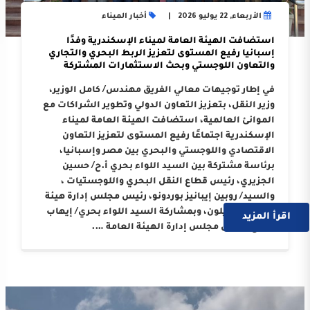
الأربعاء, 22 يوليو 2026
أخبار الميناء
استضافت الهيئة العامة لميناء الإسكندرية وفدًا
إسبانيا رفيع المستوى لتعزيز الربط البحري والتجاري
والتعاون اللوجستي وبحث الاستثمارات المشتركة
في إطار توجيهات معالي الفريق مهندس/ كامل الوزير،
وزير النقل، بتعزيز التعاون الدولي وتطوير الشراكات مع
الموانئ العالمية، استضافت الهيئة العامة لميناء
الإسكندرية اجتماعًا رفيع المستوى لتعزيز التعاون
الاقتصادي واللوجستي والبحري بين مصر وإسبانيا،
برئاسة مشتركة بين السيد اللواء بحري أ.ح/ حسين
الجزيري، رئيس قطاع النقل البحري واللوجستيات ،
والسيد/ روبين إيبانيز بوردونو، رئيس مجلس إدارة هيئة
ميناء كاستيلون، وبمشاركة السيد اللواء بحري/ إيهاب
اقرأ المزيد
صلاح، رئيس مجلس إدارة الهيئة العامة ….