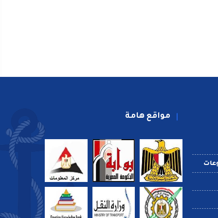
مواقع هامة
عات