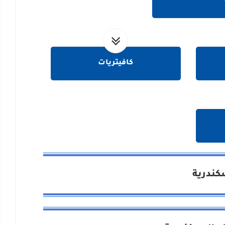
كافيتريات
سكندرية