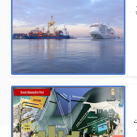
ارية ، حيث يتم تداول حوالي 60٪
ت