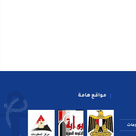
مواقع هامة
عات