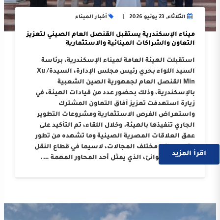
الثلاثاء, 23 يونيو 2026
أخبار الميناء
ميناء الإسكندرية يستقبل القنصل العام الصيني لتعزيز
التعاون والشراكات المينائية والاستثمارية
استقبلت الهيئة العامة لميناء الإسكندرية، برئاسة
السيد اللواء بحري رئيس مجلس الإدارة، السيدة/ Xu
Min القنصل العام لجمهورية الصين الشعبية
بالإسكندرية، وذلك بحضور عدد من قيادات الهيئة، في
زيارة استهدفت تعزيز آفاق التعاون المشترك
واستعراض الفرص الاستثمارية ومشروعات التطوير
الجاري تنفيذها بالهيئة. وخلال اللقاء، تم التأكيد على
عمق العلاقات المصرية الصينية وما تشهده من تطور
متواصل في مختلف المجالات، لاسيما في قطاع النقل
اقرأ المزيد
البحري والموانئ، الذي يمثل أحد المحاور المهمة ….