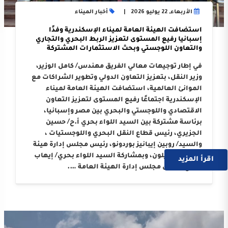
الأربعاء, 22 يوليو 2026
أخبار الميناء
استضافت الهيئة العامة لميناء الإسكندرية وفدًا
إسبانيا رفيع المستوى لتعزيز الربط البحري والتجاري
والتعاون اللوجستي وبحث الاستثمارات المشتركة
في إطار توجيهات معالي الفريق مهندس/ كامل الوزير،
وزير النقل، بتعزيز التعاون الدولي وتطوير الشراكات مع
الموانئ العالمية، استضافت الهيئة العامة لميناء
الإسكندرية اجتماعًا رفيع المستوى لتعزيز التعاون
الاقتصادي واللوجستي والبحري بين مصر وإسبانيا،
برئاسة مشتركة بين السيد اللواء بحري أ.ح/ حسين
الجزيري، رئيس قطاع النقل البحري واللوجستيات ،
والسيد/ روبين إيبانيز بوردونو، رئيس مجلس إدارة هيئة
ميناء كاستيلون، وبمشاركة السيد اللواء بحري/ إيهاب
اقرأ المزيد
صلاح، رئيس مجلس إدارة الهيئة العامة ….