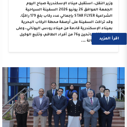
وزير النقل، استقبل ميناء الإسكندرية صباح اليوم
الجمعة الموافق 26 يونيو 2026 السفينة السياحية
الشراعية STAR FLYER بإجمالي عدد ركاب بلغ 179 راكبًا.
وقد تراكت السفينة على أرصفة محطة الركاب البحرية
بميناء الإسكندرية قادمة من ميناء رودس اليوناني، وعلى
متنها 103 سائحين و76 من أفراد الطاقم، وتتبع الوكيل
اقرأ المزيد
الملاحي “وكالة ….