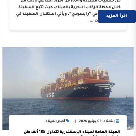
من جنسيات متعددة و1054 من أفراد الطاقم، وذلك من
خلال محطة الركاب البحرية بالميناء، حيث تتبع السفينة
الوكيل الملاحي “رابسودي”. ويأتي استقبال السفينة في
اقرأ المزيد
إطار النجاحات ….
الثلاثاء, 09 يونيو 2026
أخبار الميناء
الهيئة العامة لميناء الإسكندرية تتداول 185 ألف طن