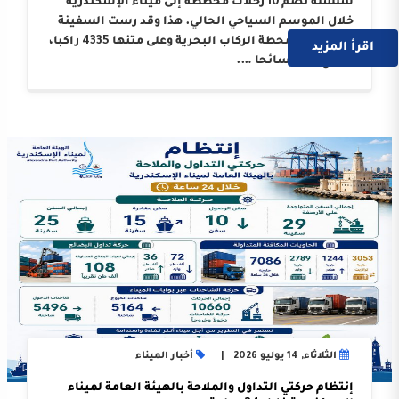
سلسلة تضم 10 رحلات مخططة إلى ميناء الإسكندرية
خلال الموسم السياحي الحالي. هذا وقد رست السفينة
على أرصفة محطة الركاب البحرية وعلى متنها 4335 راكبا،
اقرأ المزيد
بواقع 3214 سائحا ….
الثلاثاء, 14 يوليو 2026
أخبار الميناء
إنتظام حركتي التداول والملاحة بالهيئة العامة لميناء