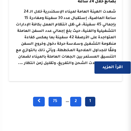
بضائع خلال 24 ساعة
شهدت الهيئة العامة لميناء الإسكندرية خلال الـ 24
ساعة الماضية، إستقبال عدد 30 سفينة ومغادرة 15
بإجمالي 45 سفينة، في ظل انتظام العمل بكافة الإدارات
التشغيلية والفنية، حيث بلغ إجمالي عدد السفن العاملة
المتواجدة على الأرصفة 42 سفينة بما يعكس كفاءة
منظومة التشغيل وسلاسة حركة دخول وخروج السفن
وفقًا للجداول الملاحية المخططة. ويأتي ذلك بالتوازي مع
التنسيق المستمر بين الجهات العاملة بالميناء لضمان
تسريع معدلات الشحن والتفريغ، وتقليل زمن انتظار ….
اقرأ المزيد
75
…
2
1