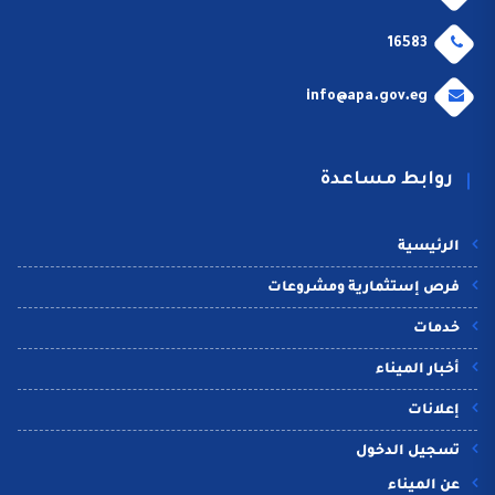
16583
info@apa.gov.eg
روابط مساعدة
الرئيسية
فرص إستثمارية ومشروعات
خدمات
أخبار الميناء
إعلانات
تسجيل الدخول
عن الميناء