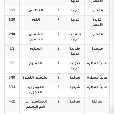
الأمطار
غربية
ممطرة
غربية
3
الغطاس
1/19
غزيرة
غربية
7
الكرم
1/28
الأمطار
ممطرة
شمالية
3
الشمس
2/18
غربية
الصغيرة
ممطرة
جنوبية
2
السلوم
3/2
غربية
غالباً
ممطرة
جنوبية
7
الحسوم
3/9
غربية
غالباً
ممطرة
شرقية
2
الشمس
الكبيرة
3/18
غالباً
ممطرة
شرقية
6
العوة و برد
3/24
العجوزة
ساخنة
شرقية
2
الخماسين إلى
4/23
شم النسيم