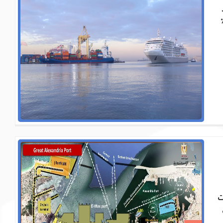
ارية ، حيث يتم تداول حوالي 60٪
ت