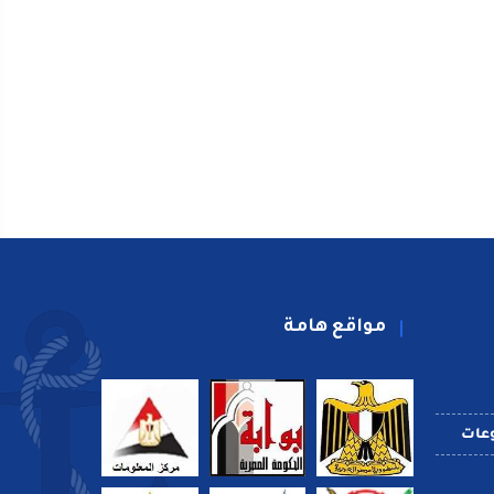
مواقع هامة
عات