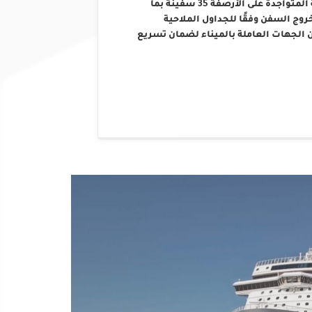
التشغيلية والفنية، حيث بلغ إجمالي عدد السفن العاملة المتواجدة على الأرصفة 35 سفينة بما
 السفن وفقًا للجداول الملاحية
 الجهات العاملة بالميناء لضمان تسريع