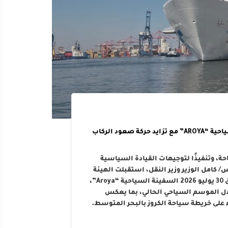
الهيئة العامة لميناء الإسكندرية تستقبل السفينة السياحية “AROYA” مع تزايد حركة صعود الركاب
حة، وتنفيذًا لتوجيهات القيادة السياسية
كامل الوزير وزير النقل، استقبلت الهيئة
العامة لميناء الإسكندرية صباح اليوم الخميس الموافق 30 يوليو 2026 السفينة السياحية “Aroya”،
لال الموسم السياحي الحالي، بما يعكس
 على خريطة سياحة الكروز بالبحر المتوسط.