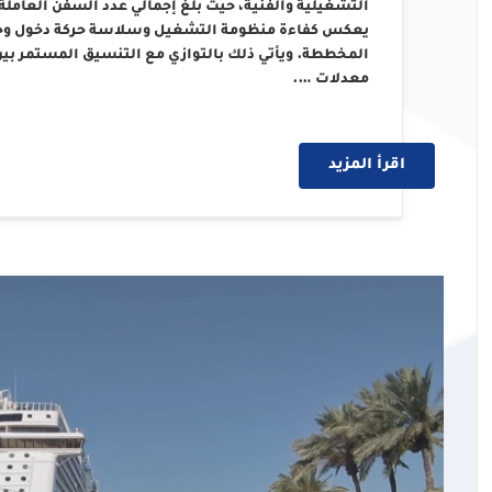
يعكس كفاءة منظومة التشغيل وسلاسة حركة دخول وخروج
المخططة. ويأتي ذلك بالتوازي مع التنسيق المستمر بين
معدلات ….
اقرأ المزيد