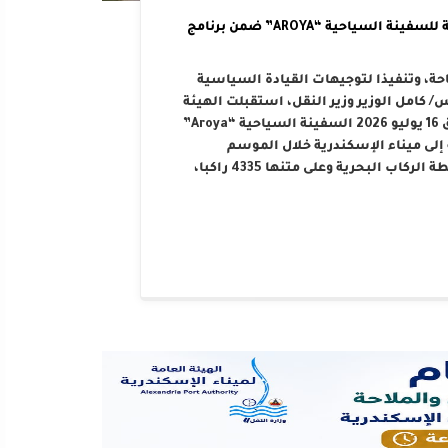
الهيئة العامة لميناء الإسكندرية تستقبل الرحلة الرابعة للسفينة السياحية “AROYA” ضمن برنامج
احة، وتنفيذا لتوجيهات القيادة السياسية
كامل الوزير وزير النقل، استقبلت الهيئة
العامة لميناء الإسكندرية صباح اليوم الخميس الموافق 16 يوليو 2026 السفينة السياحية “Aroya”
سلة تضم 10 رحلات مخططة إلى ميناء الإسكندرية خلال الموسم
السياحي الحالي. هذا وقد رست السفينة على أرصفة محطة الركاب البحرية وعلى متنها 4335 راكبا،