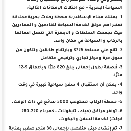
بمصر وهي واعدة لموسم رائع لإستقبال رحلات
السياحة البحرية – مع امتلاك الإمكانات التالية:
1- يمتلك ميناء الإسكندرية محطة رحلات بحرية عملاقة
تعتبر اهم مرفق لخدمة السياحة للقادمين و المغادرين
حيث تجمعت السلطات و الاجهزة التي تتصل اعمالها
بالركاب و السياحة في مكان واحد.
2- تقع علي مساحة 8725 وبارتفاع طابقين وتتكون من
سوق حرة ومركز تجاري وترفيهي متكامل
3- أرصفة بطول إجمالي يبلغ 820 مترًا وبأعماق 9-12
مترًا.
4- يمكن أن استقبال 4 سفن سياحية كبيرة في وقت
واحد.
5- محطة الركاب تستوعب 5000 سائح في ذات الوقت.
6- توافر مرافق (مياه ، تليفونات ، كهرباء 220-280
فولت) لخدمة السفن واليخوت.
7- تم إنشاء مبنى منفصل بإجمالي 38 متجر صغير بمثابة