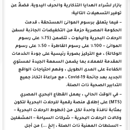
بازار لشراء الهدايا التذكارية والحرف اليدوية.
فضلاً عن
توفير التسهيلات التالية:
– فيما يتعلق برسوم الموانئ المستحقة ، قدمت
الحكومة المصرية حزمة من التخفيضات الجاذبة لسفن
الرحلات البحرية واليخوت ، تتضمن (75٪ على رسوم
الموانئ – 100٪ على رسوم القاطرة – 50٪ على رسوم
الوكالة) ، مع التركيز بصورة رئيسية على جودة الخدمات
المقدمة للعملاء بما يضمن السمعة الجيدة لمستوي
الكفاءة على المدى الطويل ، وفهم احتياجات الواقع
الجديد بعد جائحة Covid-19 ، مع مراعاة اتخاذ جميع
التدابير الصحية ذات الصلة.
– في الوقت الحالي ، يعمل القطاع البحري المصري
(MTS) على إطلاق منصة رقمية للرحلات البحرية لتكون
بمثابة نافذة واحدة لكل من (خطوط الرحلات البحرية –
وكالات الرحلات البحرية – شركات السياحة – المشغلين
– السلطات المعنية ذات الصلة ، إلخ …) من أجل