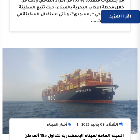
من جنسيات متعددة و1054 من أفراد الطاقم، وذلك من
خلال محطة الركاب البحرية بالميناء، حيث تتبع السفينة
الوكيل الملاحي “رابسودي”. ويأتي استقبال السفينة في
اقرأ المزيد
إطار النجاحات ….
الثلاثاء, 09 يونيو 2026
أخبار الميناء
الهيئة العامة لميناء الإسكندرية تتداول 185 ألف طن