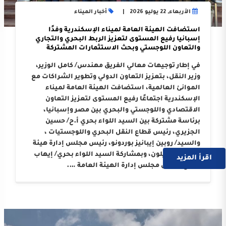
الأربعاء, 22 يوليو 2026
أخبار الميناء
استضافت الهيئة العامة لميناء الإسكندرية وفدًا
إسبانيا رفيع المستوى لتعزيز الربط البحري والتجاري
والتعاون اللوجستي وبحث الاستثمارات المشتركة
في إطار توجيهات معالي الفريق مهندس/ كامل الوزير،
وزير النقل، بتعزيز التعاون الدولي وتطوير الشراكات مع
الموانئ العالمية، استضافت الهيئة العامة لميناء
الإسكندرية اجتماعًا رفيع المستوى لتعزيز التعاون
الاقتصادي واللوجستي والبحري بين مصر وإسبانيا،
برئاسة مشتركة بين السيد اللواء بحري أ.ح/ حسين
الجزيري، رئيس قطاع النقل البحري واللوجستيات ،
والسيد/ روبين إيبانيز بوردونو، رئيس مجلس إدارة هيئة
ميناء كاستيلون، وبمشاركة السيد اللواء بحري/ إيهاب
اقرأ المزيد
صلاح، رئيس مجلس إدارة الهيئة العامة ….