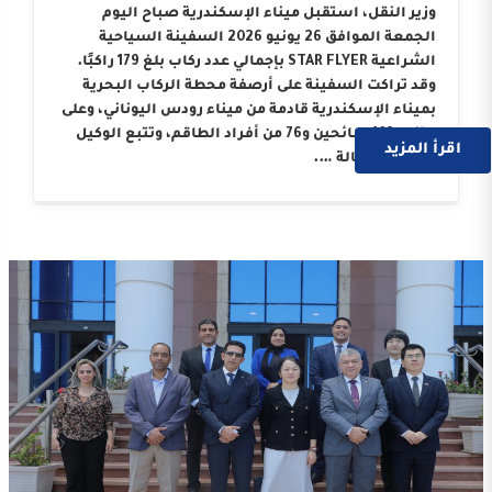
وزير النقل، استقبل ميناء الإسكندرية صباح اليوم
الجمعة الموافق 26 يونيو 2026 السفينة السياحية
الشراعية STAR FLYER بإجمالي عدد ركاب بلغ 179 راكبًا.
وقد تراكت السفينة على أرصفة محطة الركاب البحرية
بميناء الإسكندرية قادمة من ميناء رودس اليوناني، وعلى
متنها 103 سائحين و76 من أفراد الطاقم، وتتبع الوكيل
اقرأ المزيد
الملاحي “وكالة ….