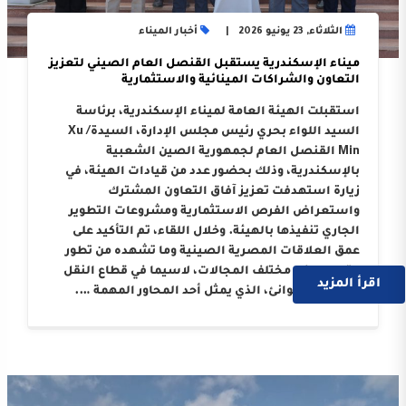
الثلاثاء, 23 يونيو 2026
أخبار الميناء
ميناء الإسكندرية يستقبل القنصل العام الصيني لتعزيز
التعاون والشراكات المينائية والاستثمارية
استقبلت الهيئة العامة لميناء الإسكندرية، برئاسة
السيد اللواء بحري رئيس مجلس الإدارة، السيدة/ Xu
Min القنصل العام لجمهورية الصين الشعبية
بالإسكندرية، وذلك بحضور عدد من قيادات الهيئة، في
زيارة استهدفت تعزيز آفاق التعاون المشترك
واستعراض الفرص الاستثمارية ومشروعات التطوير
الجاري تنفيذها بالهيئة. وخلال اللقاء، تم التأكيد على
عمق العلاقات المصرية الصينية وما تشهده من تطور
متواصل في مختلف المجالات، لاسيما في قطاع النقل
اقرأ المزيد
البحري والموانئ، الذي يمثل أحد المحاور المهمة ….