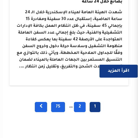
بضائع خلال 24 ساعة
شهدت الهيئة العامة لميناء الإسكندرية خلال الـ 24
ساعة الماضية، إستقبال عدد 30 سفينة ومغادرة 15
بإجمالي 45 سفينة، في ظل انتظام العمل بكافة الإدارات
التشغيلية والفنية، حيث بلغ إجمالي عدد السفن العاملة
المتواجدة على الأرصفة 42 سفينة بما يعكس كفاءة
منظومة التشغيل وسلاسة حركة دخول وخروج السفن
وفقًا للجداول الملاحية المخططة. ويأتي ذلك بالتوازي مع
التنسيق المستمر بين الجهات العاملة بالميناء لضمان
تسريع معدلات الشحن والتفريغ، وتقليل زمن انتظار ….
اقرأ المزيد
75
…
2
1