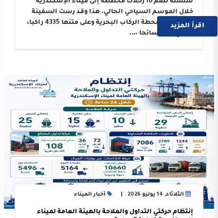
سلسلة تضم 10 رحلات مخططة إلى ميناء الإسكندرية
خلال الموسم السياحي الحالي. هذا وقد رست السفينة
على أرصفة محطة الركاب البحرية وعلى متنها 4335 راكبا،
اقرأ المزيد
بواقع 3214 سائحا ….
الثلاثاء, 14 يوليو 2026
أخبار الميناء
إنتظام حركتي التداول والملاحة بالهيئة العامة لميناء