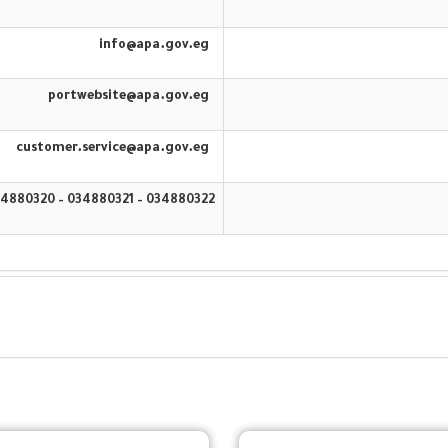
info@apa.gov.eg
portwebsite@apa.gov.eg
customer.service@apa.gov.eg
034880322 – 034880321 – 034880320 – 16583