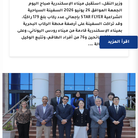
وزير النقل، استقبل ميناء الإسكندرية صباح اليوم
الجمعة الموافق 26 يونيو 2026 السفينة السياحية
الشراعية STAR FLYER بإجمالي عدد ركاب بلغ 179 راكبًا.
وقد تراكت السفينة على أرصفة محطة الركاب البحرية
بميناء الإسكندرية قادمة من ميناء رودس اليوناني، وعلى
متنها 103 سائحين و76 من أفراد الطاقم، وتتبع الوكيل
اقرأ المزيد
الملاحي “وكالة ….