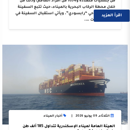
من جنسيات متعددة و1054 من أفراد الطاقم، وذلك من
خلال محطة الركاب البحرية بالميناء، حيث تتبع السفينة
الوكيل الملاحي “رابسودي”. ويأتي استقبال السفينة في
اقرأ المزيد
إطار النجاحات ….
الثلاثاء, 09 يونيو 2026
أخبار الميناء
الهيئة العامة لميناء الإسكندرية تتداول 185 ألف طن