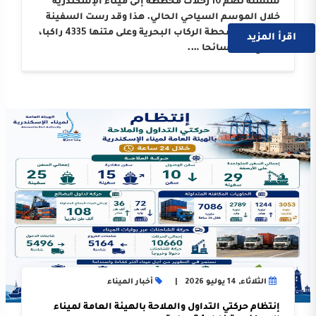
سلسلة تضم 10 رحلات مخططة إلى ميناء الإسكندرية
خلال الموسم السياحي الحالي. هذا وقد رست السفينة
على أرصفة محطة الركاب البحرية وعلى متنها 4335 راكبا،
اقرأ المزيد
بواقع 3214 سائحا ….
الثلاثاء, 14 يوليو 2026
أخبار الميناء
إنتظام حركتي التداول والملاحة بالهيئة العامة لميناء