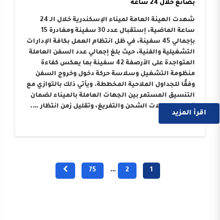
بضائع خلال 24 ساعة
شهدت الهيئة العامة لميناء الإسكندرية خلال الـ 24
ساعة الماضية، إستقبال عدد 30 سفينة ومغادرة 15
بإجمالي 45 سفينة، في ظل انتظام العمل بكافة الإدارات
التشغيلية والفنية، حيث بلغ إجمالي عدد السفن العاملة
المتواجدة على الأرصفة 42 سفينة بما يعكس كفاءة
منظومة التشغيل وسلاسة حركة دخول وخروج السفن
وفقًا للجداول الملاحية المخططة. ويأتي ذلك بالتوازي مع
التنسيق المستمر بين الجهات العاملة بالميناء لضمان
تسريع معدلات الشحن والتفريغ، وتقليل زمن انتظار ….
اقرأ المزيد
75
…
2
1