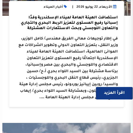
الأربعاء, 22 يوليو 2026
أخبار الميناء
استضافت الهيئة العامة لميناء الإسكندرية وفدًا
إسبانيا رفيع المستوى لتعزيز الربط البحري والتجاري
والتعاون اللوجستي وبحث الاستثمارات المشتركة
في إطار توجيهات معالي الفريق مهندس/ كامل الوزير،
وزير النقل، بتعزيز التعاون الدولي وتطوير الشراكات مع
الموانئ العالمية، استضافت الهيئة العامة لميناء
الإسكندرية اجتماعًا رفيع المستوى لتعزيز التعاون
الاقتصادي واللوجستي والبحري بين مصر وإسبانيا،
برئاسة مشتركة بين السيد اللواء بحري أ.ح/ حسين
الجزيري، رئيس قطاع النقل البحري واللوجستيات ،
والسيد/ روبين إيبانيز بوردونو، رئيس مجلس إدارة هيئة
ميناء كاستيلون، وبمشاركة السيد اللواء بحري/ إيهاب
اقرأ المزيد
صلاح، رئيس مجلس إدارة الهيئة العامة ….