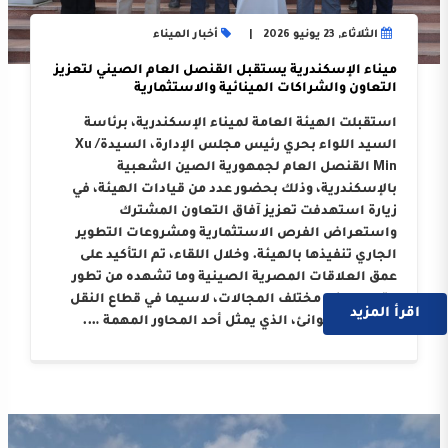
الثلاثاء, 23 يونيو 2026
أخبار الميناء
ميناء الإسكندرية يستقبل القنصل العام الصيني لتعزيز
التعاون والشراكات المينائية والاستثمارية
استقبلت الهيئة العامة لميناء الإسكندرية، برئاسة
السيد اللواء بحري رئيس مجلس الإدارة، السيدة/ Xu
Min القنصل العام لجمهورية الصين الشعبية
بالإسكندرية، وذلك بحضور عدد من قيادات الهيئة، في
زيارة استهدفت تعزيز آفاق التعاون المشترك
واستعراض الفرص الاستثمارية ومشروعات التطوير
الجاري تنفيذها بالهيئة. وخلال اللقاء، تم التأكيد على
عمق العلاقات المصرية الصينية وما تشهده من تطور
متواصل في مختلف المجالات، لاسيما في قطاع النقل
اقرأ المزيد
البحري والموانئ، الذي يمثل أحد المحاور المهمة ….