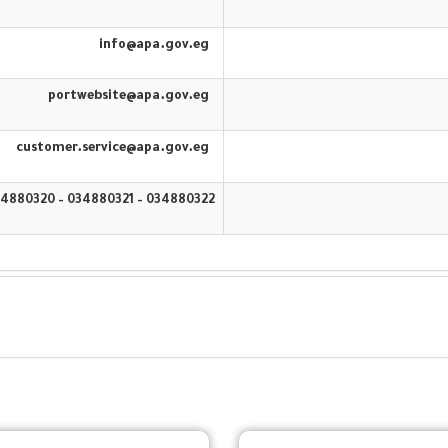
info@apa.gov.eg
portwebsite@apa.gov.eg
customer.service@apa.gov.eg
034880322 – 034880321 – 034880320 – 16583