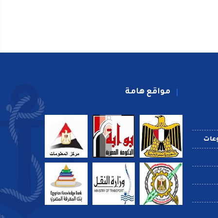
مواقع هامة
عات