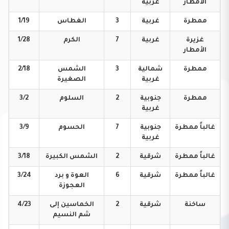
الأمطار
غربية
ممطرة
غربية
3
الغطاس
1/19
غزيرة
غربية
7
الكرم
1/28
الأمطار
ممطرة
شمالية
3
الشمس
2/18
غربية
الصغيرة
ممطرة
جنوبية
2
السلوم
3/2
غربية
غالباً
ممطرة
جنوبية
7
الحسوم
3/9
غربية
غالباً
ممطرة
شرقية
2
الشمس
الكبيرة
3/18
غالباً
ممطرة
شرقية
6
العوة و برد
3/24
العجوزة
ساخنة
شرقية
2
الخماسين إلى
4/23
شم النسيم