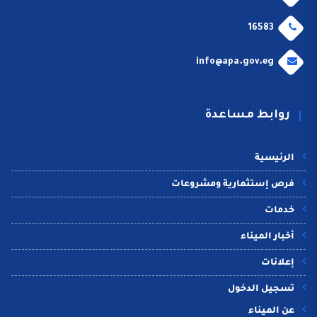
16583
info@apa.gov.eg
روابط مساعدة
الرئيسية
فرص إستثمارية ومشروعات
خدمات
أخبار الميناء
إعلانات
تسجيل الدخول
عن الميناء