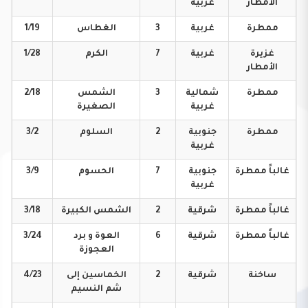
الأمطار
غربية
ممطرة
غربية
3
الغطاس
1/19
غزيرة
غربية
7
الكرم
1/28
الأمطار
ممطرة
شمالية
3
الشمس
2/18
غربية
الصغيرة
ممطرة
جنوبية
2
السلوم
3/2
غربية
غالباً
ممطرة
جنوبية
7
الحسوم
3/9
غربية
غالباً
ممطرة
شرقية
2
الشمس
الكبيرة
3/18
غالباً
ممطرة
شرقية
6
العوة و برد
3/24
العجوزة
ساخنة
شرقية
2
الخماسين إلى
4/23
شم النسيم