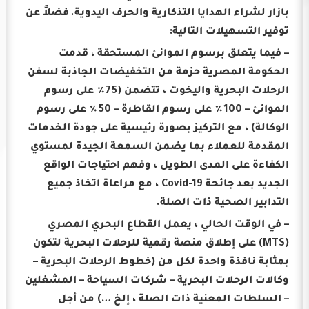
بازار لشراء الهدايا التذكارية والحرف اليدوية.
فضلاً عن
توفير التسهيلات التالية:
– فيما يتعلق برسوم الموانئ المستحقة ، قدمت
الحكومة المصرية حزمة من التخفيضات الجاذبة لسفن
الرحلات البحرية واليخوت ، تتضمن (75٪ على رسوم
الموانئ – 100٪ على رسوم القاطرة – 50٪ على رسوم
الوكالة) ، مع التركيز بصورة رئيسية على جودة الخدمات
المقدمة للعملاء بما يضمن السمعة الجيدة لمستوي
الكفاءة على المدى الطويل ، وفهم احتياجات الواقع
الجديد بعد جائحة Covid-19 ، مع مراعاة اتخاذ جميع
التدابير الصحية ذات الصلة.
– في الوقت الحالي ، يعمل القطاع البحري المصري
(MTS) على إطلاق منصة رقمية للرحلات البحرية لتكون
بمثابة نافذة واحدة لكل من (خطوط الرحلات البحرية –
وكالات الرحلات البحرية – شركات السياحة – المشغلين
– السلطات المعنية ذات الصلة ، إلخ …) من أجل