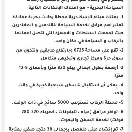
بمصر وهي واعدة لموسم رائع لإستقبال رحلات
السياحة البحرية – مع امتلاك الإمكانات التالية:
1- يمتلك ميناء الإسكندرية محطة رحلات بحرية عملاقة
تعتبر اهم مرفق لخدمة السياحة للقادمين و المغادرين
حيث تجمعت السلطات و الاجهزة التي تتصل اعمالها
بالركاب و السياحة في مكان واحد.
2- تقع علي مساحة 8725 وبارتفاع طابقين وتتكون من
سوق حرة ومركز تجاري وترفيهي متكامل
3- أرصفة بطول إجمالي يبلغ 820 مترًا وبأعماق 9-12
مترًا.
4- يمكن أن استقبال 4 سفن سياحية كبيرة في وقت
واحد.
5- محطة الركاب تستوعب 5000 سائح في ذات الوقت.
6- توافر مرافق (مياه ، تليفونات ، كهرباء 220-280
فولت) لخدمة السفن واليخوت.
7- تم إنشاء مبنى منفصل بإجمالي 38 متجر صغير بمثابة