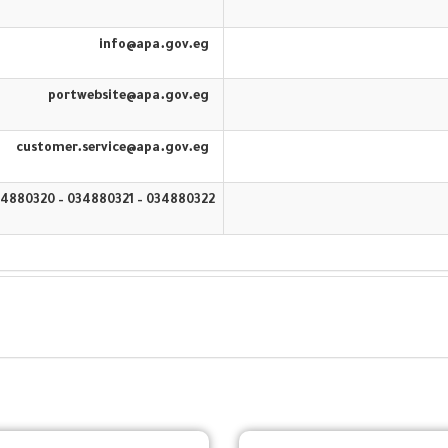
info@apa.gov.eg
portwebsite@apa.gov.eg
customer.service@apa.gov.eg
034880322 – 034880321 – 034880320 – 16583