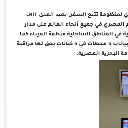
تستخدم هيئة ميناء الاسكندرية مركز البيانات الوطني المصري لمنظومة تتبع السفن بعيد المدى LRIT
 المصري في جميع أنحاء العالم على مدار
ية في المناطق الساحلية منطقة الميناء كما
أنها تسمح بالاستجابة لأي طلب استغاثة SAR. يغذي مركز البيانات 6 محطات في 6 كيانات يحق لها مراقبة
ة البحرية المصرية.