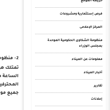
خريطة الموقع
فرص إستثمارية ومشروعات
المركز الإعلامى
منظومة الشكاوى الحكومية الموحدة
بمجلس الوزراء
2- منظومة تتبع السفن الأوتوماتيكي (AIS)
معلومات عن الميناء
أخبار الميناء
الساعة ط
المحترفين
تقارير
جميع موا
إعلانات