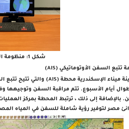
شكل 1: منظومة الـLRIT
تمتلك هيئة ميناء الإسكندرية م
وال أيام الأسبوع. تتم مراقبة السفن وتوجيهها وف
. بالإضافة إلى ذلك ، ترتبط المحطة بمركز العمليات
نئ مصر لتوفير رؤية شاملة للسفن في المياه المصر