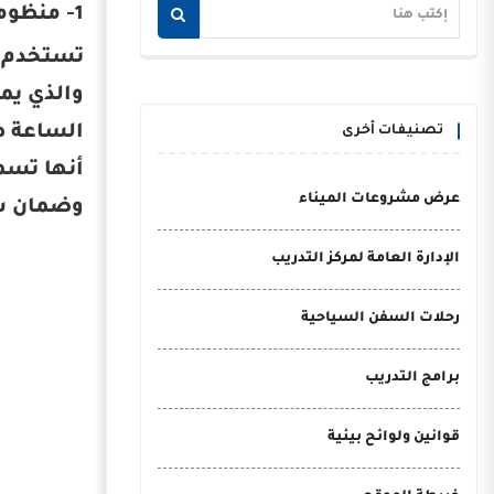
1- منظومة تتبع السفن بعيد المدى (LRIT)
والذي يم
الساعة طو
تصنيفات أخرى
عرض مشروعات الميناء
وضمان سل
الإدارة العامة لمركز التدريب
رحلات السفن السياحية
برامج التدريب
قوانين ولوائح بيئية