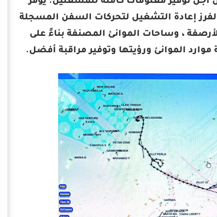
يئة ميناء الإسكندرية نظامًا يدمج أنظمة AIS و GIS من أجل توفير معلومات كاملة للمشغلين. يوفر
ية والفرز إعادة التشغيل لتحركات السفن المسجلة
يثة حول عمق الأرصفة ، وساحات الموانئ المصنفة بناءً على
 موارد الموانئ ورؤيتها وتوفير مراقبة أفضل.