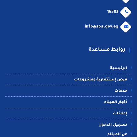
16583
info@apa.gov.eg
روابط مساعدة
الرئيسية
فرص إستثمارية ومشروعات
خدمات
أخبار الميناء
إعلانات
تسجيل الدخول
عن الميناء