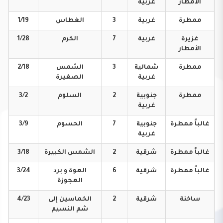
الأمطار
غربية
ممطرة
غربية
3
الغطاس
1/19
غزيرة
غربية
7
الكرم
1/28
الأمطار
ممطرة
شمالية
3
الشمس
2/18
غربية
الصغيرة
ممطرة
جنوبية
2
السلوم
3/2
غربية
غالباً
ممطرة
جنوبية
7
الحسوم
3/9
غربية
غالباً
ممطرة
شرقية
2
الشمس
الكبيرة
3/18
غالباً
ممطرة
شرقية
6
العوة و برد
3/24
العجوزة
ساخنة
شرقية
2
الخماسين إلى
4/23
شم النسيم