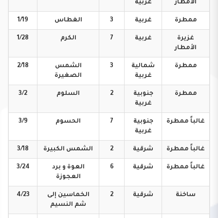
الأمطار
غربية
ممطرة
غربية
3
الغطاس
1/19
غزيرة
غربية
7
الكرم
1/28
الأمطار
ممطرة
شمالية
3
الشمس
2/18
غربية
الصغيرة
ممطرة
جنوبية
2
السلوم
3/2
غربية
غالباً
ممطرة
جنوبية
7
الحسوم
3/9
غربية
غالباً
ممطرة
شرقية
2
الشمس
الكبيرة
3/18
غالباً
ممطرة
شرقية
6
العوة و برد
3/24
العجوزة
ساخنة
شرقية
2
الخماسين إلى
4/23
شم النسيم