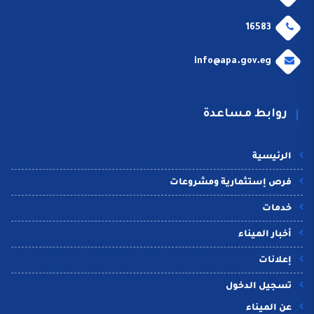
16583
info@apa.gov.eg
روابط مساعدة
الرئيسية
فرص إستثمارية ومشروعات
خدمات
أخبار الميناء
إعلانات
تسجيل الدخول
عن الميناء