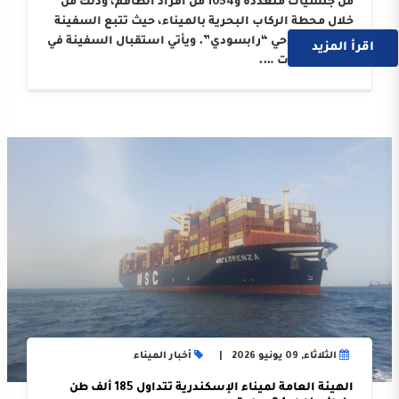
من جنسيات متعددة و1054 من أفراد الطاقم، وذلك من
خلال محطة الركاب البحرية بالميناء، حيث تتبع السفينة
الوكيل الملاحي “رابسودي”. ويأتي استقبال السفينة في
اقرأ المزيد
إطار النجاحات ….
الثلاثاء, 09 يونيو 2026
أخبار الميناء
الهيئة العامة لميناء الإسكندرية تتداول 185 ألف طن