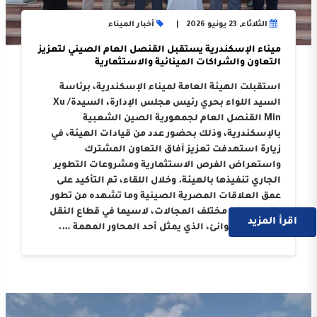
الثلاثاء, 23 يونيو 2026
أخبار الميناء
ميناء الإسكندرية يستقبل القنصل العام الصيني لتعزيز
التعاون والشراكات المينائية والاستثمارية
استقبلت الهيئة العامة لميناء الإسكندرية، برئاسة
السيد اللواء بحري رئيس مجلس الإدارة، السيدة/ Xu
Min القنصل العام لجمهورية الصين الشعبية
بالإسكندرية، وذلك بحضور عدد من قيادات الهيئة، في
زيارة استهدفت تعزيز آفاق التعاون المشترك
واستعراض الفرص الاستثمارية ومشروعات التطوير
الجاري تنفيذها بالهيئة. وخلال اللقاء، تم التأكيد على
عمق العلاقات المصرية الصينية وما تشهده من تطور
متواصل في مختلف المجالات، لاسيما في قطاع النقل
اقرأ المزيد
البحري والموانئ، الذي يمثل أحد المحاور المهمة ….