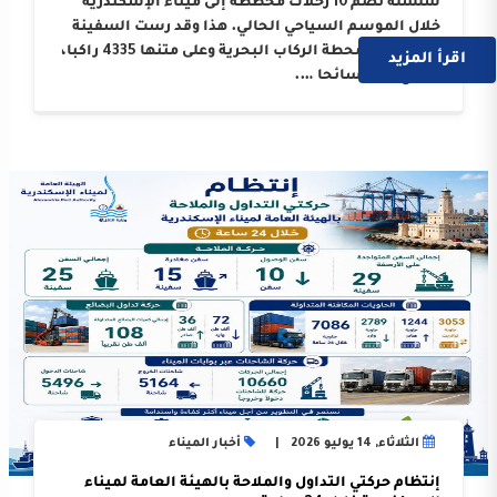
سلسلة تضم 10 رحلات مخططة إلى ميناء الإسكندرية
خلال الموسم السياحي الحالي. هذا وقد رست السفينة
على أرصفة محطة الركاب البحرية وعلى متنها 4335 راكبا،
اقرأ المزيد
بواقع 3214 سائحا ….
الثلاثاء, 14 يوليو 2026
أخبار الميناء
إنتظام حركتي التداول والملاحة بالهيئة العامة لميناء