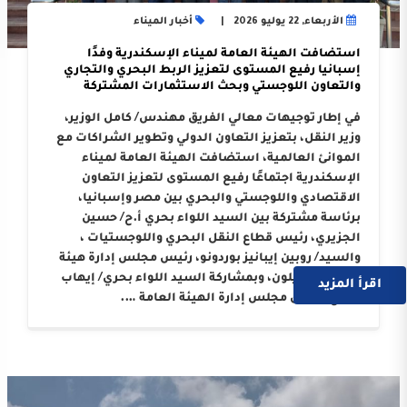
الأربعاء, 22 يوليو 2026
أخبار الميناء
استضافت الهيئة العامة لميناء الإسكندرية وفدًا
إسبانيا رفيع المستوى لتعزيز الربط البحري والتجاري
والتعاون اللوجستي وبحث الاستثمارات المشتركة
في إطار توجيهات معالي الفريق مهندس/ كامل الوزير،
وزير النقل، بتعزيز التعاون الدولي وتطوير الشراكات مع
الموانئ العالمية، استضافت الهيئة العامة لميناء
الإسكندرية اجتماعًا رفيع المستوى لتعزيز التعاون
الاقتصادي واللوجستي والبحري بين مصر وإسبانيا،
برئاسة مشتركة بين السيد اللواء بحري أ.ح/ حسين
الجزيري، رئيس قطاع النقل البحري واللوجستيات ،
والسيد/ روبين إيبانيز بوردونو، رئيس مجلس إدارة هيئة
ميناء كاستيلون، وبمشاركة السيد اللواء بحري/ إيهاب
اقرأ المزيد
صلاح، رئيس مجلس إدارة الهيئة العامة ….