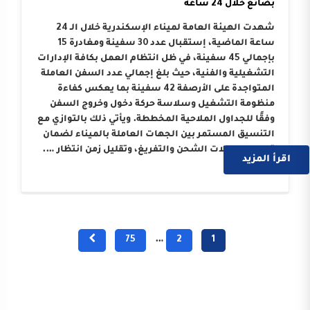
بضائع خلال 24 ساعة
شهدت الهيئة العامة لميناء الإسكندرية خلال الـ 24
ساعة الماضية، إستقبال عدد 30 سفينة ومغادرة 15
بإجمالي 45 سفينة، في ظل انتظام العمل بكافة الإدارات
التشغيلية والفنية، حيث بلغ إجمالي عدد السفن العاملة
المتواجدة على الأرصفة 42 سفينة بما يعكس كفاءة
منظومة التشغيل وسلاسة حركة دخول وخروج السفن
وفقًا للجداول الملاحية المخططة. ويأتي ذلك بالتوازي مع
التنسيق المستمر بين الجهات العاملة بالميناء لضمان
تسريع معدلات الشحن والتفريغ، وتقليل زمن انتظار ….
اقرأ المزيد
75
…
2
1