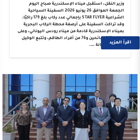
وزير النقل، استقبل ميناء الإسكندرية صباح اليوم
الجمعة الموافق 26 يونيو 2026 السفينة السياحية
الشراعية STAR FLYER بإجمالي عدد ركاب بلغ 179 راكبًا.
وقد تراكت السفينة على أرصفة محطة الركاب البحرية
بميناء الإسكندرية قادمة من ميناء رودس اليوناني، وعلى
متنها 103 سائحين و76 من أفراد الطاقم، وتتبع الوكيل
اقرأ المزيد
الملاحي “وكالة ….