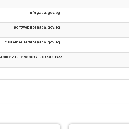
info@apa.gov.eg
portwebsite@apa.gov.eg
customer.service@apa.gov.eg
034880322 – 034880321 – 034880320 – 16583