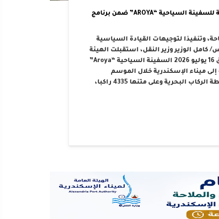
الهيئة العامة لميناء الإسكندرية تستقبل الرحلة الرابعة للسفينة السياحية “AROYA” ضمن برنامج
احة، وتنفيذا لتوجيهات القيادة السياسية
كامل الوزير وزير النقل، استقبلت الهيئة
العامة لميناء الإسكندرية صباح اليوم الخميس الموافق 16 يوليو 2026 السفينة السياحية “Aroya”
سلة تضم 10 رحلات مخططة إلى ميناء الإسكندرية خلال الموسم
السياحي الحالي. هذا وقد رست السفينة على أرصفة محطة الركاب البحرية وعلى متنها 4335 راكبا،