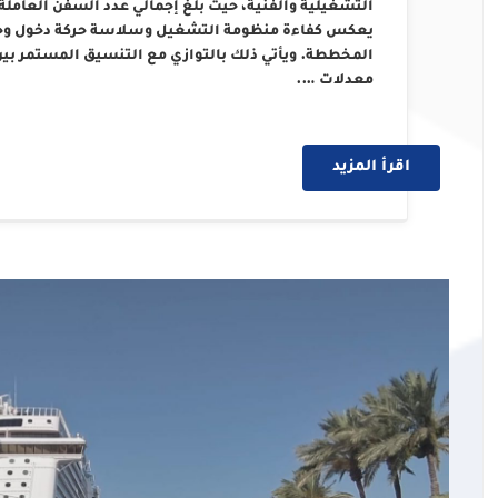
يعكس كفاءة منظومة التشغيل وسلاسة حركة دخول وخروج
المخططة. ويأتي ذلك بالتوازي مع التنسيق المستمر بين
معدلات ….
اقرأ المزيد