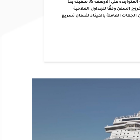
التشغيلية والفنية، حيث بلغ إجمالي عدد السفن العاملة المتواجدة على الأرصفة 35 سفينة بما
 السفن وفقًا للجداول الملاحية
 الجهات العاملة بالميناء لضمان تسريع