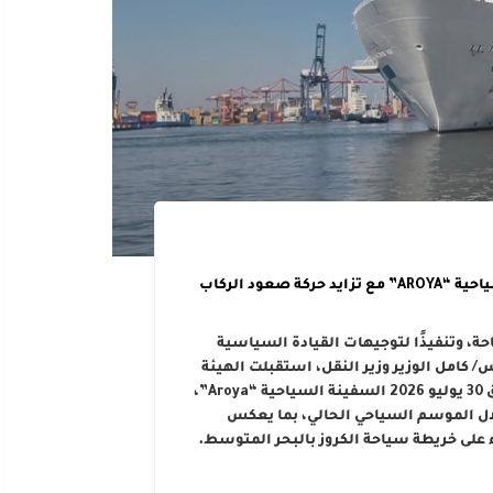
الهيئة العامة لميناء الإسكندرية تستقبل السفينة السياحية “AROYA” مع تزايد حركة صعود الركاب
حة، وتنفيذًا لتوجيهات القيادة السياسية
كامل الوزير وزير النقل، استقبلت الهيئة
العامة لميناء الإسكندرية صباح اليوم الخميس الموافق 30 يوليو 2026 السفينة السياحية “Aroya”،
لال الموسم السياحي الحالي، بما يعكس
 على خريطة سياحة الكروز بالبحر المتوسط.