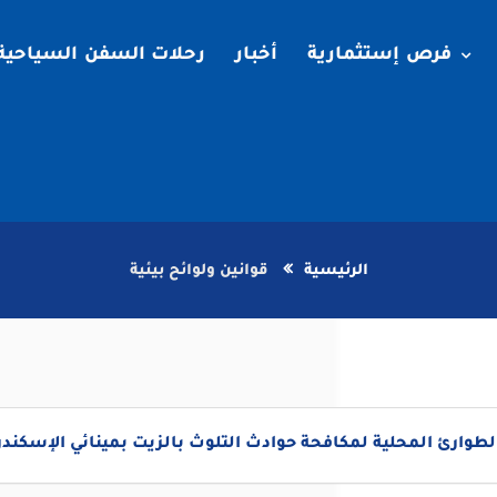
فرص إستثمارية
أخبار
رحلات السفن السياحية
الرئيسية
قوانين ولوائح بيئية
طوارئ المحلية لمكافحة حوادث التلوث بالزيت بمينائي الإسكندري