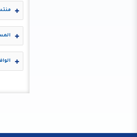
منتسب
المسا
الواف